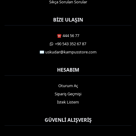
Sıkça Sorulan Sorular
BIZE ULAŞIN
☎️ 444 56 77
️ +90 543 352 67 87
✉️ uskudar@kampusstore.com
HESABIM
Oturum Aç
Sipariş Geçmişi
İstek Listem
GÜVENLI ALIŞVERIŞ