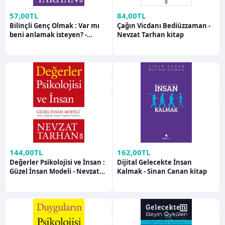
57,00TL
84,00TL
Bilinçli Genç Olmak : Var mı
Çağın Vicdanı Bediüzzaman -
beni anlamak isteyen? -
Nevzat Tarhan kitap
Nevzat Tarhan kitap
144,00TL
162,00TL
Değerler Psikolojisi ve İnsan :
Dijital Gelecekte İnsan
Güzel İnsan Modeli - Nevzat
Kalmak - Sinan Canan kitap
Tarhan kitap