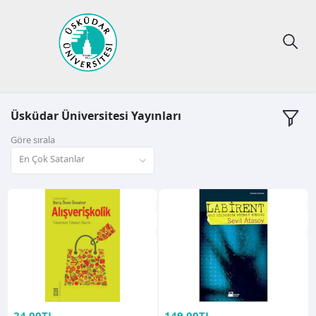
Üsküdar Üniversitesi Yayınları
Göre sırala
En Çok Satanlar
24,00TL
149,00TL