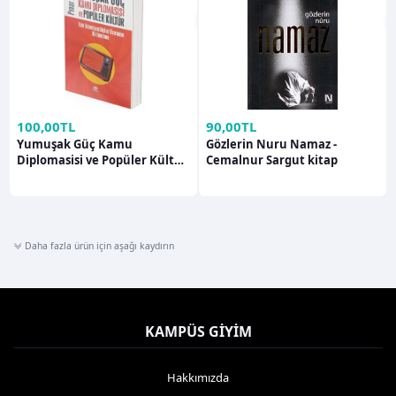
100,00TL
90,00TL
Yumuşak Güç Kamu
Gözlerin Nuru Namaz -
Diplomasisi ve Popüler Kültür
Cemalnur Sargut kitap
- Pınar Aslan
Daha fazla ürün için aşağı kaydırın
KAMPÜS GIYIM
Hakkımızda