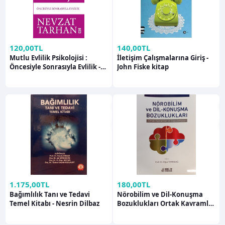
120,00TL
140,00TL
Mutlu Evlilik Psikolojisi :
İletişim Çalışmalarına Giriş -
Öncesiyle Sonrasıyla Evlilik -
John Fiske kitap
Nevzat Tarhan kitap
1.175,00TL
180,00TL
Bağımlılık Tanı ve Tedavi
Nörobilim ve Dil-Konuşma
Temel Kitabı - Nesrin Dilbaz
Bozuklukları Ortak Kavramlar
ve Uygulamaları - Oğuz
Tanrıdağ