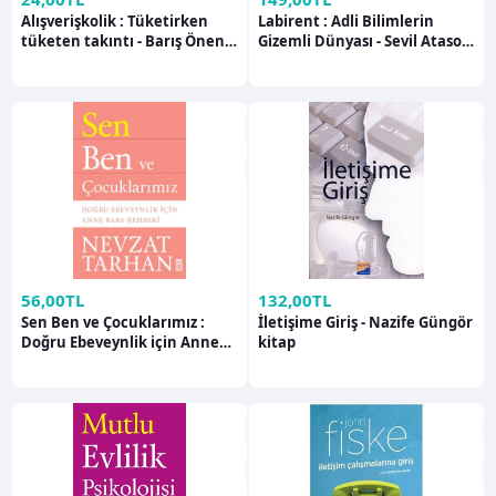
Alışverişkolik : Tüketirken
Labirent : Adli Bilimlerin
tüketen takıntı - Barış Önen
Gizemli Dünyası - Sevil Atasoy
Ünsalver kitap
kitap
56,00TL
132,00TL
Sen Ben ve Çocuklarımız :
İletişime Giriş - Nazife Güngör
Doğru Ebeveynlik için Anne
kitap
Baba Rehberi - Nevzat Tarhan
kitap