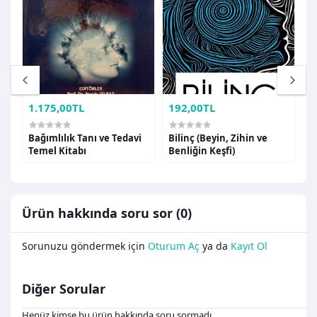
1.175,00TL
192,00TL
2
Bağımlılık Tanı ve Tedavi
Bilinç (Beyin, Zihin ve
B
Temel Kitabı
Benliğin Keşfi)
G
Ürün hakkında soru sor (0)
Sorunuzu göndermek için
Oturum Aç
ya da
Kayıt Ol
Diğer Sorular
Henüz kimse bu ürün hakkında soru sormadı