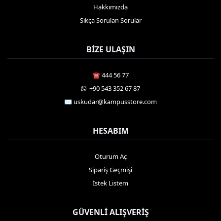
Hakkımızda
Sıkça Sorulan Sorular
BIZE ULAŞIN
☎️ 444 56 77
️ +90 543 352 67 87
✉️ uskudar@kampusstore.com
HESABIM
Oturum Aç
Sipariş Geçmişi
İstek Listem
GÜVENLI ALIŞVERIŞ