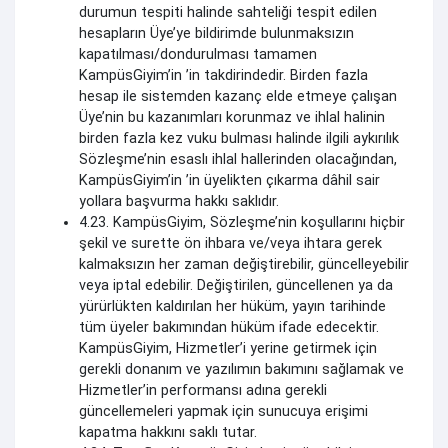
durumun tespiti halinde sahteliği tespit edilen
hesapların Üye’ye bildirimde bulunmaksızın
kapatılması/dondurulması tamamen
KampüsGiyim’in ’in takdirindedir. Birden fazla
hesap ile sistemden kazanç elde etmeye çalışan
Üye’nin bu kazanımları korunmaz ve ihlal halinin
birden fazla kez vuku bulması halinde ilgili aykırılık
Sözleşme’nin esaslı ihlal hallerinden olacağından,
KampüsGiyim’in ’in üyelikten çıkarma dâhil sair
yollara başvurma hakkı saklıdır.
4.23. KampüsGiyim, Sözleşme’nin koşullarını hiçbir
şekil ve surette ön ihbara ve/veya ihtara gerek
kalmaksızın her zaman değiştirebilir, güncelleyebilir
veya iptal edebilir. Değiştirilen, güncellenen ya da
yürürlükten kaldırılan her hüküm, yayın tarihinde
tüm üyeler bakımından hüküm ifade edecektir.
KampüsGiyim, Hizmetler’i yerine getirmek için
gerekli donanım ve yazılımın bakımını sağlamak ve
Hizmetler’in performansı adına gerekli
güncellemeleri yapmak için sunucuya erişimi
kapatma hakkını saklı tutar.