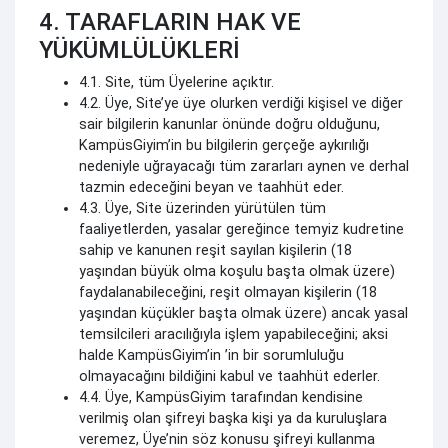
4. TARAFLARIN HAK VE
YÜKÜMLÜLÜKLERİ
4.1. Site, tüm Üyelerine açıktır.
4.2. Üye, Site’ye üye olurken verdiği kişisel ve diğer
sair bilgilerin kanunlar önünde doğru olduğunu,
KampüsGiyim’in bu bilgilerin gerçeğe aykırılığı
nedeniyle uğrayacağı tüm zararları aynen ve derhal
tazmin edeceğini beyan ve taahhüt eder.
4.3. Üye, Site üzerinden yürütülen tüm
faaliyetlerden, yasalar gereğince temyiz kudretine
sahip ve kanunen reşit sayılan kişilerin (18
yaşından büyük olma koşulu başta olmak üzere)
faydalanabileceğini, reşit olmayan kişilerin (18
yaşından küçükler başta olmak üzere) ancak yasal
temsilcileri aracılığıyla işlem yapabileceğini; aksi
halde KampüsGiyim’in ’in bir sorumluluğu
olmayacağını bildiğini kabul ve taahhüt ederler.
4.4. Üye, KampüsGiyim tarafından kendisine
verilmiş olan şifreyi başka kişi ya da kuruluşlara
veremez, Üye’nin söz konusu şifreyi kullanma