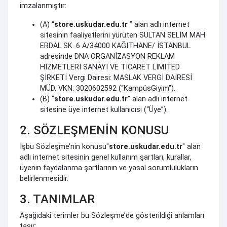
imzalanmıştır:
(A) “
store.uskudar.edu.tr
” alan adlı internet
sitesinin faaliyetlerini yürüten SULTAN SELİM MAH.
ERDAL SK. 6 A/34000 KAĞITHANE/ İSTANBUL
adresinde DNA ORGANİZASYON REKLAM
HİZMETLERİ SANAYİ VE TİCARET LİMİTED
ŞİRKETİ Vergi Dairesi: MASLAK VERGİ DAİRESİ
MÜD. VKN: 3020602592 (“KampüsGiyim”).
(B) “
store.uskudar.edu.tr
” alan adlı internet
sitesine üye internet kullanıcısı (“Üye”).
2. SÖZLEŞMENİN KONUSU
İşbu Sözleşme’nin konusu"
store.uskudar.edu.tr
" alan
adlı internet sitesinin genel kullanım şartları, kurallar,
üyenin faydalanma şartlarının ve yasal sorumlulukların
belirlenmesidir.
3. TANIMLAR
Aşağıdaki terimler bu Sözleşme’de gösterildiği anlamları
taşır: