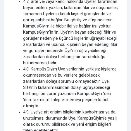
4.7. Site ve/veya kendi hakkında Üyeler tarafından
beyan edilen, yazılan, kullanılan fikir ve düşünceler,
tamamen Üyeler’in kendi kişisel görüşleridir ve
görüş sahibini bağlar. Bu görüş ve düşüncelerin
KampüsGiyim ile hiçbir ilgi ve bağlantısı yoktur.
KampüsGiyim’in ’in, Üye’nin beyan edeceği fikir ve
görüşler nedeniyle üçüncü kişilerin uğrayabileceği
zararlardan ve üçüncü kişilerin beyan edeceği fikir
ve görüşler nedeniyle Üye’nin uğrayabileceği
zararlardan dolayı herhangi bir sorumluluğu
bulunmamaktadır.
4.8. KampüsGiyim Üye verilerinin yetkisiz kişilerce
okunmasından ve bu verilere gelebilecek
zararlardan dolayı sorumlu olmayacaktır. Üye,
Site’nin kullanılmasından dolayı uğrayabileceği
herhangi bir zarar yüzünden KampüsGiyim’den
’den tazminat talep etmemeyi peşinen kabul
etmiştir.
4.9. Üye’ye ait erişim bilgilerinin kaybolması ya da
unutulması durumunda Üye, KampüsGiyim’e yazılı
olarak durumu bildirecek ve yeni erişim bilgileri
talep edebilecektir.