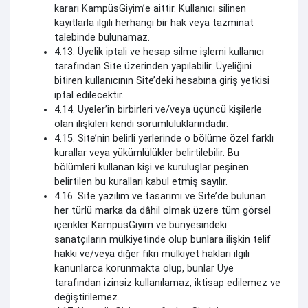
kararı KampüsGiyim’e aittir. Kullanıcı silinen
kayıtlarla ilgili herhangi bir hak veya tazminat
talebinde bulunamaz.
4.13. Üyelik iptali ve hesap silme işlemi kullanıcı
tarafından Site üzerinden yapılabilir. Üyeliğini
bitiren kullanıcının Site’deki hesabına giriş yetkisi
iptal edilecektir.
4.14. Üyeler’in birbirleri ve/veya üçüncü kişilerle
olan ilişkileri kendi sorumluluklarındadır.
4.15. Site’nin belirli yerlerinde o bölüme özel farklı
kurallar veya yükümlülükler belirtilebilir. Bu
bölümleri kullanan kişi ve kuruluşlar peşinen
belirtilen bu kuralları kabul etmiş sayılır.
4.16. Site yazılım ve tasarımı ve Site’de bulunan
her türlü marka da dâhil olmak üzere tüm görsel
içerikler KampüsGiyim ve bünyesindeki
sanatçıların mülkiyetinde olup bunlara ilişkin telif
hakkı ve/veya diğer fikri mülkiyet hakları ilgili
kanunlarca korunmakta olup, bunlar Üye
tarafından izinsiz kullanılamaz, iktisap edilemez ve
değiştirilemez.