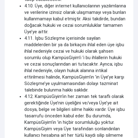
4.10. Üye, diğer internet kullanıcılarının yazılımlarına
ve verilerine izinsiz olarak ulaşmamayı veya bunları
kullanmamayı kabul etmiştir. Aksi takdirde, bundan
doğacak hukuki ve cezai sorumluluklar tamamen
Üye’ye aittir.
4.11. İşbu Sözleşme içerisinde sayılan
maddelerden bir ya da birkaçını ihlal eden üye işbu
ihlal nedeniyle cezai ve hukuki olarak şahsen
sorumlu olup KampüsGiyim’i ’i bu ihlallerin hukuki
ve cezai sonuçlarından ari tutacaktır. Ayrıca; işbu
ihlal nedeniyle, olayın hukuk alanına intikal
ettirilmesi halinde, KampüsGiyim’in ’in Üye’ye karşı
Sözleşme’ye uyulmamasından dolayı tazminat
talebinde bulunma hakkı saklıdır.
4.12. KampüsGiyim’in her zaman tek taraflı olarak
gerektiğinde Üye’nin üyeliğini ve/veya Üye’ye ait
dosya, belge ve bilgileri silme hakkı vardır. Üye işbu
tasarrufu önceden kabul eder. Bu durumda,
KampüsGiyim’in ’in hiçbir sorumluluğu yoktur.
KampüsGiyim veya Üye tarafından sonlandırılan
kullanıcı hesabına ait her türlü kaydı silip silmeme