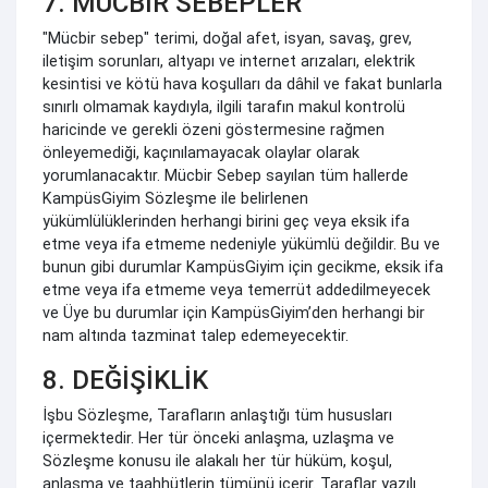
7. MÜCBİR SEBEPLER
"Mücbir sebep" terimi, doğal afet, isyan, savaş, grev,
iletişim sorunları, altyapı ve internet arızaları, elektrik
kesintisi ve kötü hava koşulları da dâhil ve fakat bunlarla
sınırlı olmamak kaydıyla, ilgili tarafın makul kontrolü
haricinde ve gerekli özeni göstermesine rağmen
önleyemediği, kaçınılamayacak olaylar olarak
yorumlanacaktır. Mücbir Sebep sayılan tüm hallerde
KampüsGiyim Sözleşme ile belirlenen
yükümlülüklerinden herhangi birini geç veya eksik ifa
etme veya ifa etmeme nedeniyle yükümlü değildir. Bu ve
bunun gibi durumlar KampüsGiyim için gecikme, eksik ifa
etme veya ifa etmeme veya temerrüt addedilmeyecek
ve Üye bu durumlar için KampüsGiyim’den herhangi bir
nam altında tazminat talep edemeyecektir.
8. DEĞİŞİKLİK
İşbu Sözleşme, Tarafların anlaştığı tüm hususları
içermektedir. Her tür önceki anlaşma, uzlaşma ve
Sözleşme konusu ile alakalı her tür hüküm, koşul,
anlaşma ve taahhütlerin tümünü içerir. Taraflar yazılı