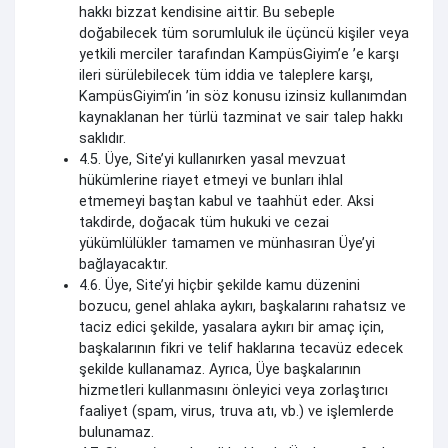
hakkı bizzat kendisine aittir. Bu sebeple
doğabilecek tüm sorumluluk ile üçüncü kişiler veya
yetkili merciler tarafından KampüsGiyim’e ’e karşı
ileri sürülebilecek tüm iddia ve taleplere karşı,
KampüsGiyim’in ’in söz konusu izinsiz kullanımdan
kaynaklanan her türlü tazminat ve sair talep hakkı
saklıdır.
4.5. Üye, Site’yi kullanırken yasal mevzuat
hükümlerine riayet etmeyi ve bunları ihlal
etmemeyi baştan kabul ve taahhüt eder. Aksi
takdirde, doğacak tüm hukuki ve cezai
yükümlülükler tamamen ve münhasıran Üye’yi
bağlayacaktır.
4.6. Üye, Site’yi hiçbir şekilde kamu düzenini
bozucu, genel ahlaka aykırı, başkalarını rahatsız ve
taciz edici şekilde, yasalara aykırı bir amaç için,
başkalarının fikri ve telif haklarına tecavüz edecek
şekilde kullanamaz. Ayrıca, Üye başkalarının
hizmetleri kullanmasını önleyici veya zorlaştırıcı
faaliyet (spam, virus, truva atı, vb.) ve işlemlerde
bulunamaz.