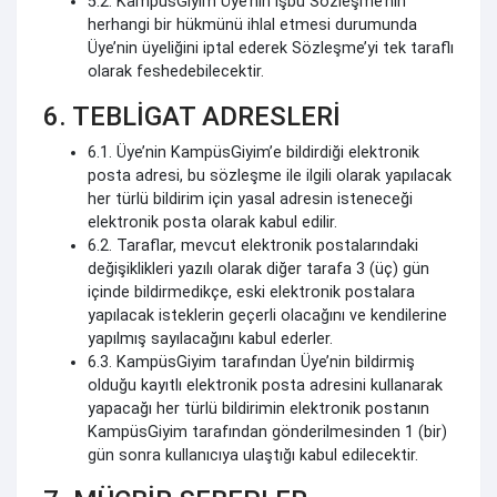
5.2. KampüsGiyim Üye’nin işbu Sözleşme’nin
herhangi bir hükmünü ihlal etmesi durumunda
Üye’nin üyeliğini iptal ederek Sözleşme’yi tek taraflı
olarak feshedebilecektir.
6. TEBLİGAT ADRESLERİ
6.1. Üye’nin KampüsGiyim’e bildirdiği elektronik
posta adresi, bu sözleşme ile ilgili olarak yapılacak
her türlü bildirim için yasal adresin isteneceği
elektronik posta olarak kabul edilir.
6.2. Taraflar, mevcut elektronik postalarındaki
değişiklikleri yazılı olarak diğer tarafa 3 (üç) gün
içinde bildirmedikçe, eski elektronik postalara
yapılacak isteklerin geçerli olacağını ve kendilerine
yapılmış sayılacağını kabul ederler.
6.3. KampüsGiyim tarafından Üye’nin bildirmiş
olduğu kayıtlı elektronik posta adresini kullanarak
yapacağı her türlü bildirimin elektronik postanın
KampüsGiyim tarafından gönderilmesinden 1 (bir)
gün sonra kullanıcıya ulaştığı kabul edilecektir.