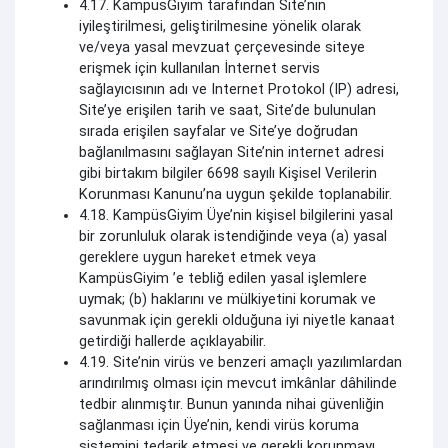
4.17. KampüsGiyim tarafından Site’nin
iyileştirilmesi, geliştirilmesine yönelik olarak
ve/veya yasal mevzuat çerçevesinde siteye
erişmek için kullanılan İnternet servis
sağlayıcısının adı ve Internet Protokol (IP) adresi,
Site’ye erişilen tarih ve saat, Site’de bulunulan
sırada erişilen sayfalar ve Site’ye doğrudan
bağlanılmasını sağlayan Site’nin internet adresi
gibi birtakım bilgiler 6698 sayılı Kişisel Verilerin
Korunması Kanunu’na uygun şekilde toplanabilir.
4.18. KampüsGiyim Üye’nin kişisel bilgilerini yasal
bir zorunluluk olarak istendiğinde veya (a) yasal
gereklere uygun hareket etmek veya
KampüsGiyim ’e tebliğ edilen yasal işlemlere
uymak; (b) haklarını ve mülkiyetini korumak ve
savunmak için gerekli olduğuna iyi niyetle kanaat
getirdiği hallerde açıklayabilir.
4.19. Site’nin virüs ve benzeri amaçlı yazılımlardan
arındırılmış olması için mevcut imkânlar dâhilinde
tedbir alınmıştır. Bunun yanında nihai güvenliğin
sağlanması için Üye’nin, kendi virüs koruma
sistemini tedarik etmesi ve gerekli korunmayı