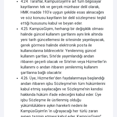
4.24. Taraflar, KampüsGiyim’e ait tüm bilgisayar
kayıtlarının tek ve gerçek münhasır delil olarak,
HMK madde 193'e uygun şekilde esas alınacağını
ve söz konusu kayıtların bir delil sözleşmesi teşkil
ettiği hususunu kabul ve beyan eder.
4.25. KampüsGiyim, herhangi bir değişiklik olması
halinde güncel kullanım şartlarını aynı link altında
yeni tarih güncellemesi ile sitesinde yayınlayacak,
gerek görmesi halinde elektronik posta ile
kullanıcılarına bildirecektir. Yenilenmiş güncel
kullanım şartları, Site’de yayımlandığı andan
itibaren geçerli olacak ve Site’nin veya Hizmetler’in
kullanımı o andan itibaren yenilenmiş kullanım
şartlarına bağlı olacaktır.
4.26. Üye, Hizmetler’den faydalanmaya başlandığı
andan itibaren işbu Sözleşme’nin tüm hükümlerini
kabul etmiş sayılacağını ve Sözleşme’nin kendisi
hakkında hüküm ifade edeceğini kabul eder. Üye
işbu Sözleşme ile üstlenmiş olduğu
yükümlülüklere aykırı hareketi nedeni ile
KampüsGiyim’in ’in uğrayacağı her türlü zararı
aynen tazmin etmeyi kabul eder. KampüsGiyim’’,