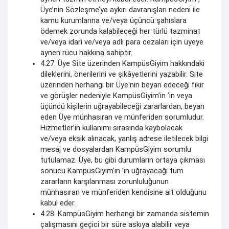
Üye’nin Sözleşme’ye aykırı davranışları nedeni ile
kamu kurumlarına ve/veya üçüncü şahıslara
ödemek zorunda kalabileceği her türlü tazminat
ve/veya idari ve/veya adli para cezaları için üyeye
aynen rücu hakkına sahiptir.
4.27. Üye Site üzerinden KampüsGiyim hakkındaki
dileklerini, önerilerini ve şikâyetlerini yazabilir. Site
üzerinden herhangi bir Üye'nin beyan edeceği fikir
ve görüşler nedeniyle KampüsGiyim’in ’in veya
üçüncü kişilerin uğrayabileceği zararlardan, beyan
eden Üye münhasıran ve münferiden sorumludur.
Hizmetler’in kullanımı sırasında kaybolacak
ve/veya eksik alınacak, yanlış adrese iletilecek bilgi
mesaj ve dosyalardan KampüsGiyim sorumlu
tutulamaz. Üye, bu gibi durumların ortaya çıkması
sonucu KampüsGiyim’in ’in uğrayacağı tüm
zararların karşılanması zorunluluğunun
münhasıran ve münferiden kendisine ait olduğunu
kabul eder.
4.28. KampüsGiyim herhangi bir zamanda sistemin
çalışmasını geçici bir süre askıya alabilir veya