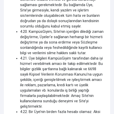
sağlaması gerekmektedir. Bu bağlamda Üye,
Site’ye girmesiyle, kendi yazılım ve işletim
sistemlerinde oluşabilecek tüm hata ve bunların
doğrudan ya da dolaylı sonuçlarından kendisinin
sorumlu olduğunu kabul etmiş sayılır.
4.20. KampüsGiyim, Site’nin içeriğini dilediği zaman
değiştirme, Üyeler’e sağlanan herhangi bir hizmeti
değiştirme ya da sona erdirme veya Sözleşme
sonlandığında veya feshedildiğinde kayıtlı kullanıcı
bilgi ve verilerini silme hakkını saklı tutar.
4.21. Üye bilgileri KampüsGiyim tarafından daha iyi
hizmet verebilmek amacı ile takip edilmektedir. Bu
bilgiler gizlilik şartlarına bağlı kalınarak ve 6698
sayılı Kişisel Verilerin Korunması Kanunu’na uygun
şekilde, içeriği genişletilmek ve iyileştirmek amacı
ile reklam, pazarlama, kredi kartı ve üyelik
uygulamaları vb. konularda iş birliği yaptığı
firmalarla paylaşılabilmektedir. Amaç Site’nin
kullanıcılarına sunduğu deneyimi ve Site’yi
geliştirmektir.
4.22. Bir Üye’nin birden fazla hesabı olamaz. Aksi