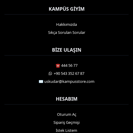
KAMPÜS GIYIM
Hakkımızda
Sıkça Sorulan Sorular
BIZE ULAŞIN
☎️ 444 56 77
️ +90 543 352 67 87
✉️ uskudar@kampusstore.com
HESABIM
Oturum Aç
Sipariş Geçmişi
İstek Listem