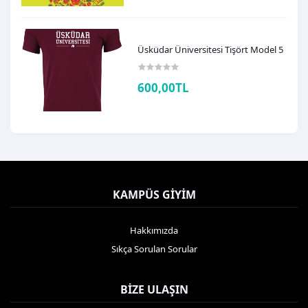
Üsküdar Üniversitesi Tişört Model 5
600,00TL
KAMPÜS GIYIM
Hakkımızda
Sıkça Sorulan Sorular
BIZE ULAŞIN