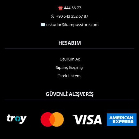
☎️ 444 56 77
️ +90 543 352 67 87
✉️ uskudar@kampusstore.com
HESABIM
Oturum Aç
Sipariş Geçmişi
İstek Listem
GÜVENLI ALIŞVERIŞ