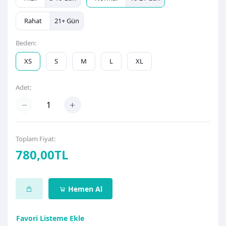
Rahat
21+ Gün
Beden:
XS
S
M
L
XL
Adet:
Toplam Fiyat:
780,00TL
Hemen Al
Favori Listeme Ekle