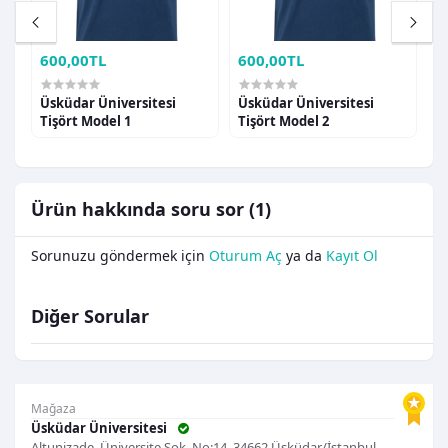
600,00TL
600,00TL
6
p
Üsküdar Üniversitesi
Üsküdar Üniversitesi
Ü
Tişört Model 1
Tişört Model 2
T
Ürün hakkında soru sor (1)
Sorunuzu göndermek için
Oturum Aç
ya da
Kayıt Ol
Diğer Sorular
Mağaza
Üsküdar Üniversitesi
Altunizade, Üniversite Sok. No:14, 34662 Üsküdar/İstanbul