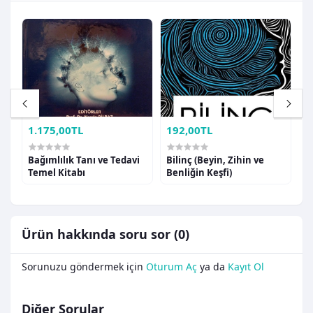
1.175,00TL
192,00TL
2
Bağımlılık Tanı ve Tedavi
Bilinç (Beyin, Zihin ve
B
Temel Kitabı
Benliğin Keşfi)
G
Ürün hakkında soru sor (0)
Sorunuzu göndermek için
Oturum Aç
ya da
Kayıt Ol
Diğer Sorular