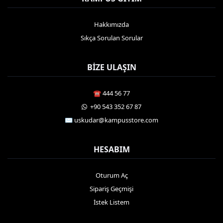
Hakkımızda
Sıkça Sorulan Sorular
BIZE ULAŞIN
☎️ 444 56 77
️ +90 543 352 67 87
✉️ uskudar@kampusstore.com
HESABIM
Oturum Aç
Sipariş Geçmişi
İstek Listem