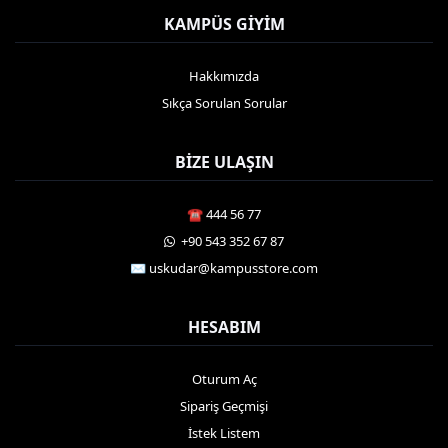
KAMPÜS GIYIM
Hakkımızda
Sıkça Sorulan Sorular
BIZE ULAŞIN
☎️ 444 56 77
️ +90 543 352 67 87
✉️ uskudar@kampusstore.com
HESABIM
Oturum Aç
Sipariş Geçmişi
İstek Listem