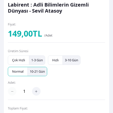
Labirent : Adli Bilimlerin Gizemli
Dünyası - Sevil Atasoy
Fiyat:
149,00TL
/Adet
Üretim Süresi
Çok Hızlı
1-3 Gün
Hızlı
3-10 Gün
Normal
10-21 Gün
Adet:
Toplam Fiyat: