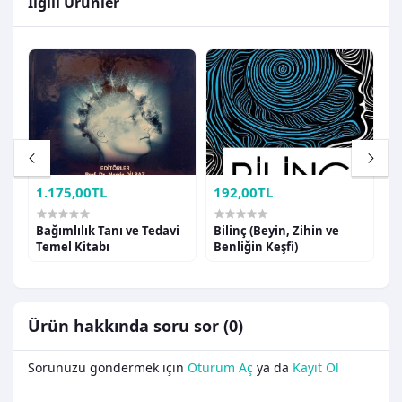
İlgili Ürünler
1.175,00TL
192,00TL
2
Bağımlılık Tanı ve Tedavi
Bilinç (Beyin, Zihin ve
B
Temel Kitabı
Benliğin Keşfi)
G
Ürün hakkında soru sor (0)
Sorunuzu göndermek için
Oturum Aç
ya da
Kayıt Ol