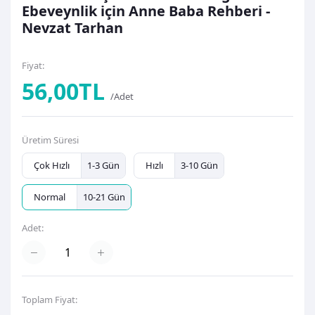
Ebeveynlik için Anne Baba Rehberi -
Nevzat Tarhan
Fiyat:
56,00TL
/Adet
Üretim Süresi
Çok Hızlı
1-3 Gün
Hızlı
3-10 Gün
Normal
10-21 Gün
Adet:
Toplam Fiyat: