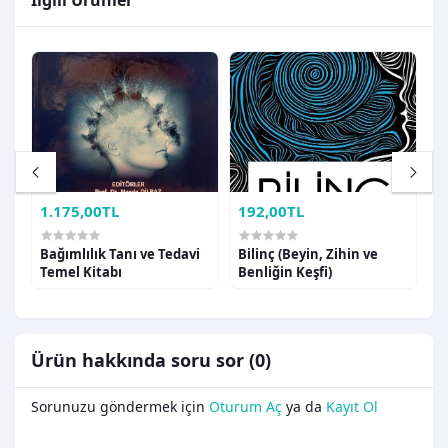
1.175,00TL
192,00TL
2
Bağımlılık Tanı ve Tedavi
Bilinç (Beyin, Zihin ve
B
Temel Kitabı
Benliğin Keşfi)
G
Ürün hakkında soru sor (0)
Sorunuzu göndermek için
Oturum Aç
ya da
Kayıt Ol