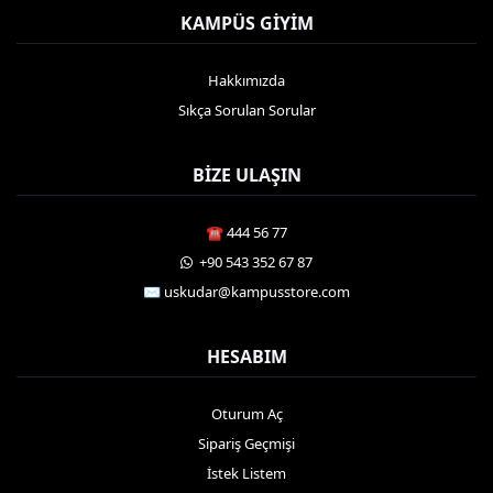
KAMPÜS GIYIM
Hakkımızda
Sıkça Sorulan Sorular
BIZE ULAŞIN
☎️ 444 56 77
️ +90 543 352 67 87
✉️ uskudar@kampusstore.com
HESABIM
Oturum Aç
Sipariş Geçmişi
İstek Listem