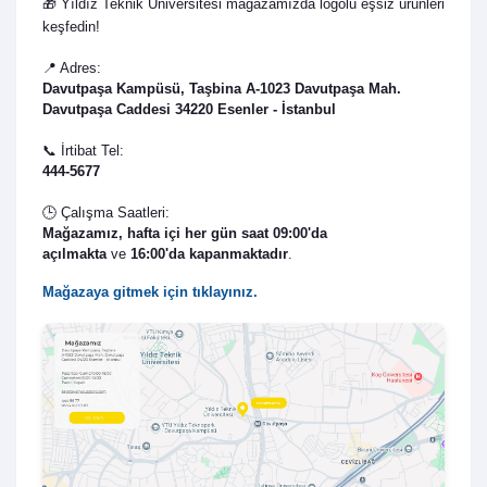
🎁 Yıldız Teknik Üniversitesi mağazamızda logolu eşsiz ürünleri
keşfedin!
📍 Adres:
Davutpaşa Kampüsü, Taşbina A-1023 Davutpaşa Mah.
Davutpaşa Caddesi 34220 Esenler - İstanbul
📞 İrtibat Tel:
444-5677
🕒 Çalışma Saatleri:
Mağazamız,
hafta içi her gün saat 09:00'da
açılmakta
ve
16:
00'da kap
anmaktadır
.
Mağazaya gitmek için tıklayınız.