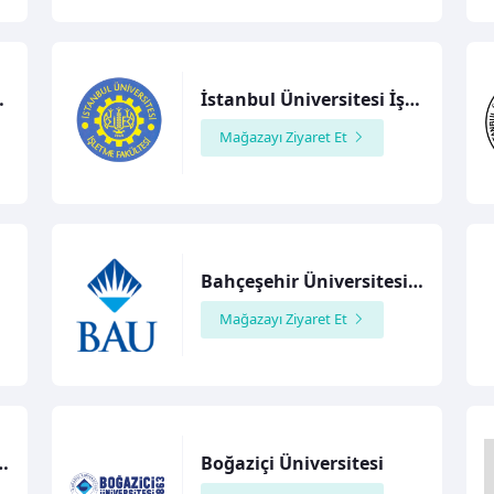
si İşletme Kulübü
İstanbul Üniversitesi İşletme Fakültesi
Mağazayı Ziyaret Et
i
Bahçeşehir Üniversitesi Diş Hekimliği
Mağazayı Ziyaret Et
ji Topluluğu Logolu Ürünler Mağazası
Boğaziçi Üniversitesi