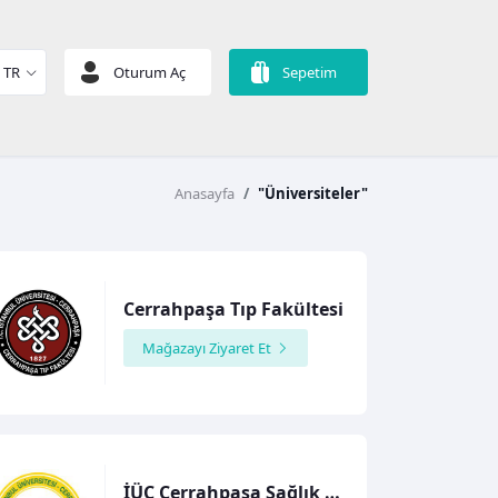
TR
Oturum Aç
Sepetim
Anasayfa
"Üniversiteler"
Cerrahpaşa Tıp Fakültesi
Mağazayı Ziyaret Et
İÜC Cerrahpaşa Sağlık Bilimleri Fakültesi