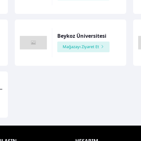
Beykoz Üniversitesi
Mağazayı Ziyaret Et
et Baysal Üniversitesi
ULAŞIN
HESABIM