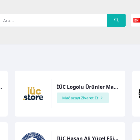
ik Üniversitesi
İÜC Logolu Ürünler Mağazası
Mağazayı Ziyaret Et
İÜC Hasan Ali Yücel Eğitim Fakültesi