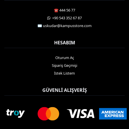
☎️ 444 56 77
️ +90 543 352 67 87
✉️ uskudar@kampusstore.com
HESABIM
Oturum Aç
Sipariş Geçmişi
İstek Listem
GÜVENLI ALIŞVERIŞ