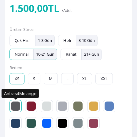
1.500,00TL
/Adet
Üretim Süresi
Çok Hızlı
1-3 Gün
Hızlı
3-10 Gün
Normal
10-21 Gün
Rahat
21+ Gün
Beden:
XS
S
M
L
XL
XXL
AntrasitMelange
Renk: