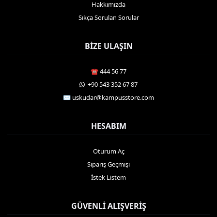
Hakkımızda
Sıkça Sorulan Sorular
BIZE ULAŞIN
☎️ 444 56 77
️ +90 543 352 67 87
✉️ uskudar@kampusstore.com
HESABIM
Oturum Aç
Sipariş Geçmişi
İstek Listem
GÜVENLI ALIŞVERIŞ