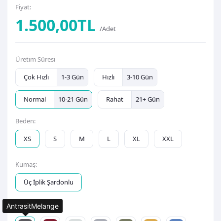
Fiyat:
1.500,00TL
/Adet
Üretim Süresi
Çok Hızlı
1-3 Gün
Hızlı
3-10 Gün
Normal
10-21 Gün
Rahat
21+ Gün
Beden:
XS
S
M
L
XL
XXL
Kumaş:
Üç İplik Şardonlu
AntrasitMelange
Renk: