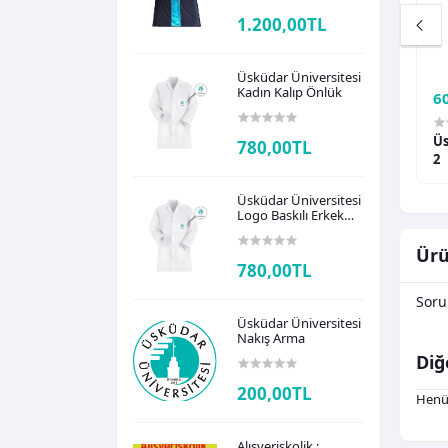
1.200,00TL
Üsküdar Üniversitesi
Kadın Kalıp Önlük
1.200,00TL
6
itesi Nakış Arma
Üsküdar Üniversitesi Kep & Cübbe
Üs
780,00TL
2
Üsküdar Üniversitesi
Logo Baskılı Erkek
Kalıp Önlük
Ürü
780,00TL
Soru
Üsküdar Üniversitesi
Nakış Arma
Diğ
200,00TL
Henü
Alışverişkolik :