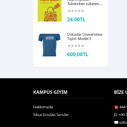
Tüketirken tüketen
takıntı - Barış Önen
Ünsalver
24,00TL
Üsküdar Üniversitesi
Tişört Model 5
600,00TL
KAMPÜS GIYIM
BIZE 
Hakkımızda
☎️ 444 
Sıkça Sorulan Sorular
️ +90 
✉️ usk