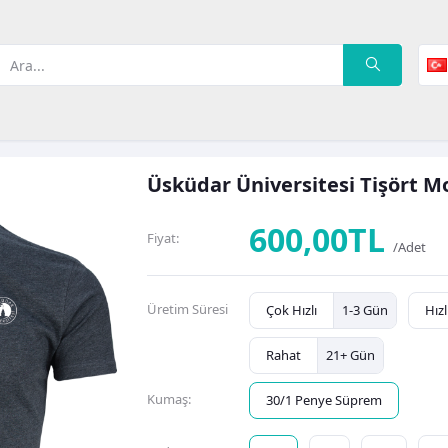
Üsküdar Üniversitesi Tişört M
600,00TL
Fiyat:
/Adet
Üretim Süresi
Çok Hızlı
1-3 Gün
Hızl
Rahat
21+ Gün
Kumaş:
30/1 Penye Süprem