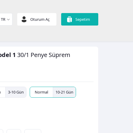
TR
Oturum Aç
Sepetim
odel 1
30/1 Penye Süprem
ı
3-10 Gün
Normal
10-21 Gün