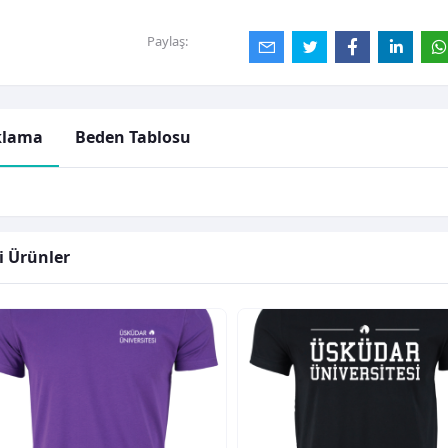
Paylaş:
klama
Beden Tablosu
li Ürünler