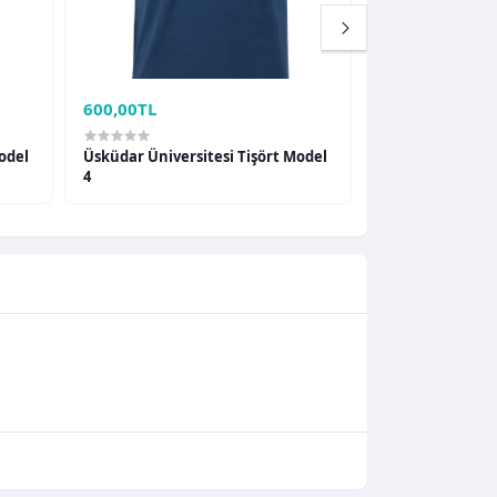
600,00TL
600,00TL
odel
Üsküdar Üniversitesi Tişört Model
Üsküdar Ünivers
4
5