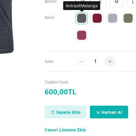
Beden:
XS
S
M
L
AntrasitMelange
Renk:
Adet:
Toplam Fiyat:
600,00TL
Sepete Ekle
Hemen Al
Favori Listeme Ekle