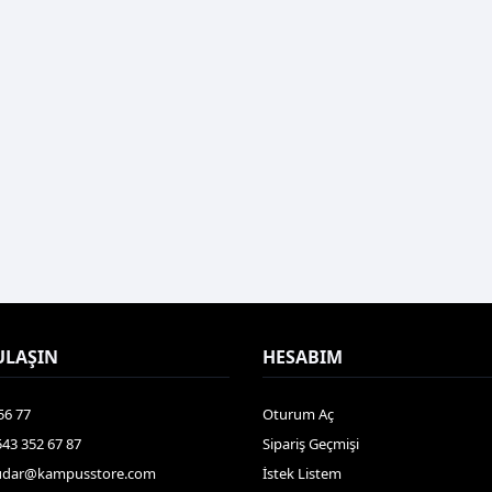
ULAŞIN
HESABIM
56 77
Oturum Aç
543 352 67 87
Sipariş Geçmişi
udar@kampusstore.com
İstek Listem